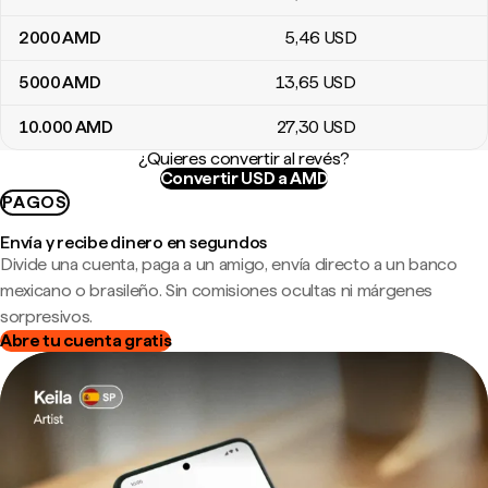
2000
AMD
5
,46
USD
5000
AMD
13
,65
USD
10.000
AMD
27
,30
USD
¿Quieres convertir al revés?
Convertir USD a AMD
PAGOS
Envía y recibe dinero en segundos
Divide una cuenta, paga a un amigo, envía directo a un banco
mexicano o brasileño. Sin comisiones ocultas ni márgenes
sorpresivos.
Abre tu cuenta gratis