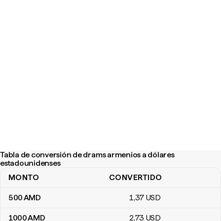
Tabla de conversión de drams armenios a dólares
estadounidenses
MONTO
CONVERTIDO
Tabla de conversión de drams armenios a dólares estadouniden
500
AMD
1
,37
USD
1000
AMD
2
,73
USD