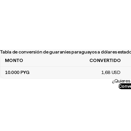
Tabla de conversión de guaraníes paraguayos a dólares esta
MONTO
CONVERTIDO
Tabla de conversión de guaraníes paraguayos a dólares estado
10.000
PYG
1
,68
USD
¿Quieres 
Conve