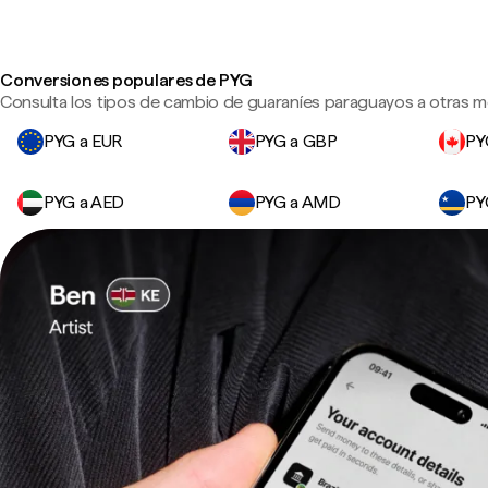
Conversiones populares de PYG
Consulta los tipos de cambio de guaraníes paraguayos a otras m
PYG a EUR
PYG a GBP
PY
PYG a AED
PYG a AMD
PY