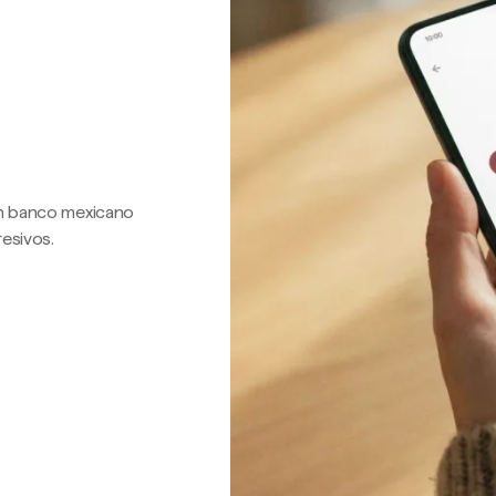
 un banco mexicano
resivos.