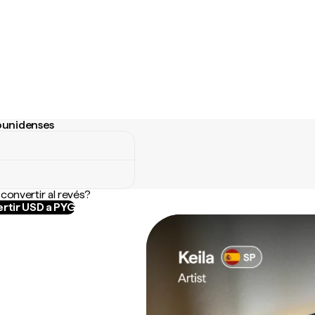
dounidenses
unidenses
convertir al revés?
rtir USD a PYG