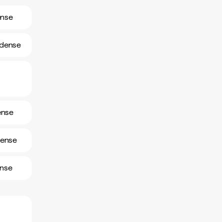
ense
idense
ense
dense
ense