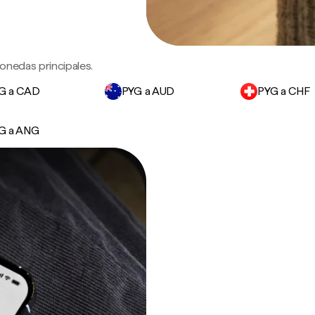
onedas principales.
G a CAD
PYG a AUD
PYG a CHF
G a ANG