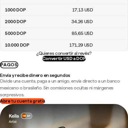
1000
DOP
17
,13
USD
2000
DOP
34
,26
USD
5000
DOP
85
,65
USD
10.000
DOP
171
,29
USD
¿Quieres convertir al revés?
Convertir USD a DOP
PAGOS
Envía y recibe dinero en segundos
Divide una cuenta, paga a un amigo, envía directo a un banco
mexicano o brasileño. Sin comisiones ocultas ni márgenes
sorpresivos.
Abre tu cuenta gratis