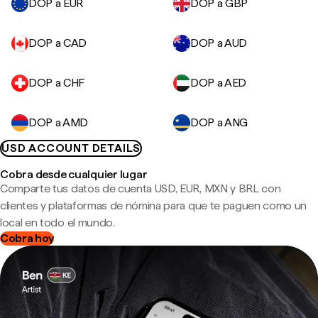
DOP a EUR
DOP a GBP
DOP a CAD
DOP a AUD
DOP a CHF
DOP a AED
DOP a AMD
DOP a ANG
USD ACCOUNT DETAILS
Cobra desde cualquier lugar
Comparte tus datos de cuenta USD, EUR, MXN y BRL con
clientes y plataformas de nómina para que te paguen como un
local en todo el mundo.
Cobra hoy