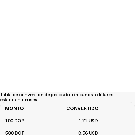
Tabla de conversión de pesos dominicanos a dólares
estadounidenses
MONTO
CONVERTIDO
Tabla de conversión de pesos dominicanos a dólares estadouni
100
DOP
1
,71
USD
500
DOP
8
,56
USD