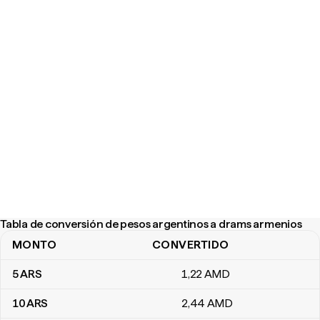
Tabla de conversión de pesos argentinos a drams armenios
MONTO
CONVERTIDO
Tabla de conversión de pesos argentinos a drams armenios
5
ARS
1
,22
AMD
10
ARS
2
,44
AMD