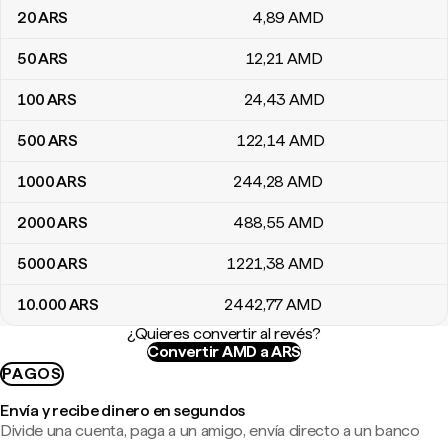
20
ARS
4
,89
AMD
50
ARS
12
,21
AMD
100
ARS
24
,43
AMD
500
ARS
122
,14
AMD
1000
ARS
244
,28
AMD
2000
ARS
488
,55
AMD
5000
ARS
1221
,38
AMD
10.000
ARS
2442
,77
AMD
¿Quieres convertir al revés?
Convertir AMD a ARS
PAGOS
Envía y recibe dinero en segundos
Divide una cuenta, paga a un amigo, envía directo a un banco