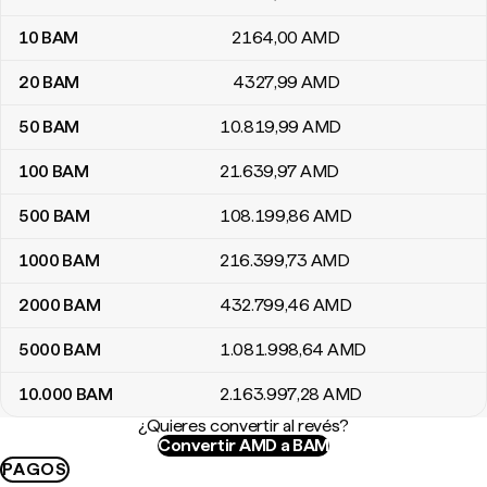
10
BAM
2164
,00
AMD
20
BAM
4327
,99
AMD
50
BAM
10.819
,99
AMD
100
BAM
21.639
,97
AMD
500
BAM
108.199
,86
AMD
1000
BAM
216.399
,73
AMD
2000
BAM
432.799
,46
AMD
5000
BAM
1.081.998
,64
AMD
10.000
BAM
2.163.997
,28
AMD
¿Quieres convertir al revés?
Convertir AMD a BAM
PAGOS