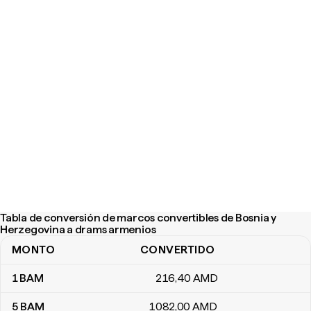
Tabla de conversión de marcos convertibles de Bosnia y
Herzegovina a drams armenios
MONTO
CONVERTIDO
Tabla de conversión de marcos convertibles de Bosnia y Herzeg
1
BAM
216
,40
AMD
5
BAM
1082
,00
AMD