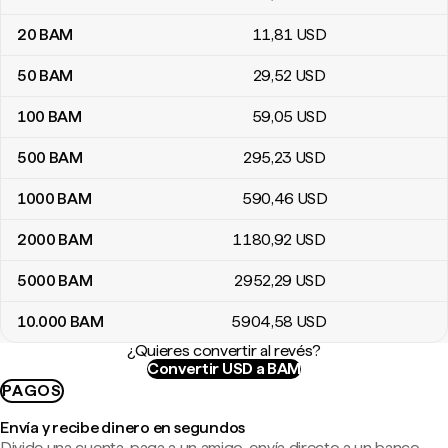
20
BAM
11
,81
USD
50
BAM
29
,52
USD
100
BAM
59
,05
USD
500
BAM
295
,23
USD
1000
BAM
590
,46
USD
2000
BAM
1180
,92
USD
5000
BAM
2952
,29
USD
10.000
BAM
5904
,58
USD
¿Quieres convertir al revés?
Convertir USD a BAM
PAGOS
Envía y recibe dinero en segundos
Divide una cuenta, paga a un amigo, envía directo a un banco