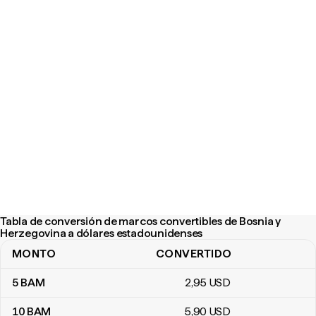
Tabla de conversión de marcos convertibles de Bosnia y
Herzegovina a dólares estadounidenses
MONTO
CONVERTIDO
Tabla de conversión de marcos convertibles de Bosnia y Herzeg
5
BAM
2
,95
USD
10
BAM
5
,90
USD