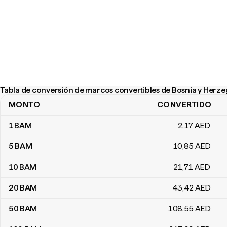
Tabla de conversión de marcos convertibles de Bosnia y Herze
MONTO
CONVERTIDO
Tabla de conversión de marcos convertibles de Bosnia y Herzego
1
BAM
2
,17
AED
5
BAM
10
,85
AED
10
BAM
21
,71
AED
20
BAM
43
,42
AED
50
BAM
108
,55
AED