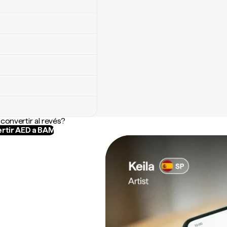
convertir al revés?
rtir AED a BAM