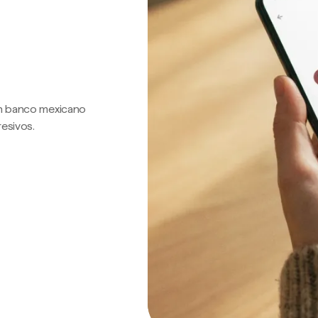
 un banco mexicano
resivos.