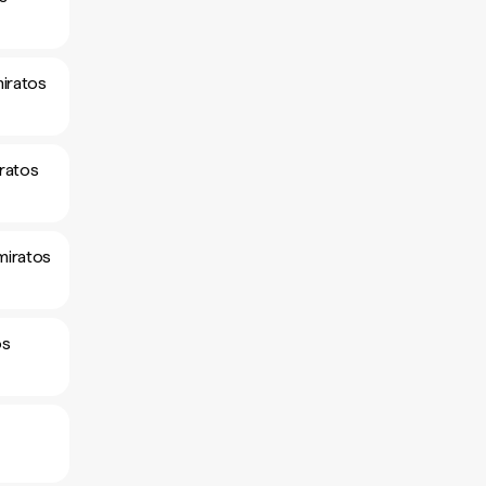
miratos
iratos
miratos
os