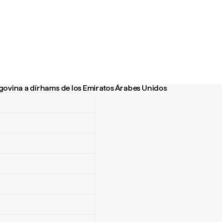
govina a dírhams de los Emiratos Árabes Unidos
vina a dírhams de los Emiratos Árabes Unidos