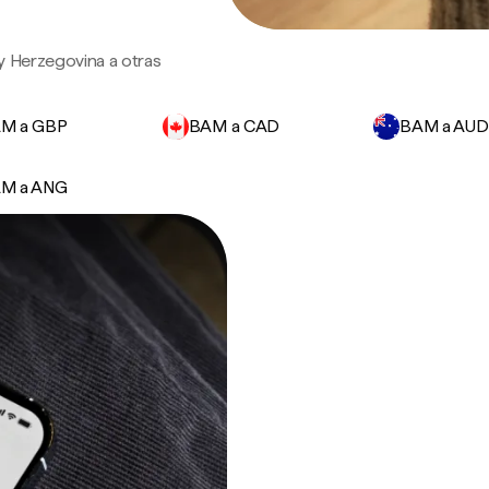
y Herzegovina a otras
M a GBP
BAM a CAD
BAM a AUD
M a ANG