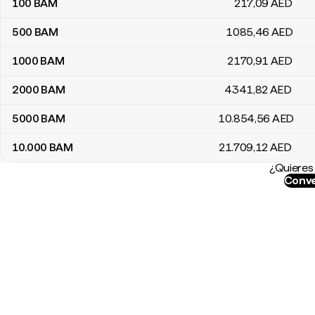
100
BAM
217
,09
AED
500
BAM
1085
,46
AED
1000
BAM
2170
,91
AED
2000
BAM
4341
,82
AED
5000
BAM
10.854
,56
AED
10.000
BAM
21.709
,12
AED
¿Quieres 
Conve