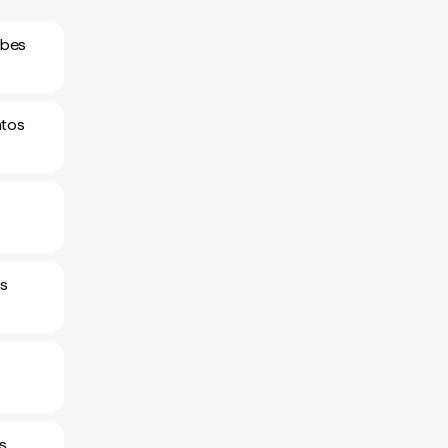
abes
atos
os
s