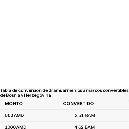
Tabla de conversión de drams armenios a marcos convertibles
de Bosnia y Herzegovina
MONTO
CONVERTIDO
Tabla de conversión de drams armenios a marcos convertibles d
500
AMD
2
,31
BAM
1000
AMD
4
,62
BAM