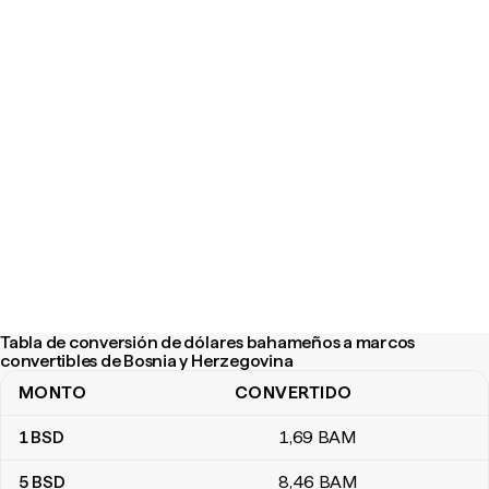
Tabla de conversión de dólares bahameños a marcos
convertibles de Bosnia y Herzegovina
MONTO
CONVERTIDO
Tabla de conversión de dólares bahameños a marcos convertibl
1
BSD
1
,69
BAM
5
BSD
8
,46
BAM