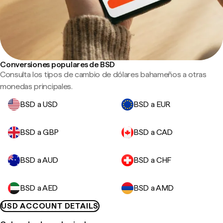
Conversiones populares de BSD
Consulta los tipos de cambio de dólares bahameños a otras
monedas principales.
BSD a USD
BSD a EUR
BSD a GBP
BSD a CAD
BSD a AUD
BSD a CHF
BSD a AED
BSD a AMD
USD ACCOUNT DETAILS