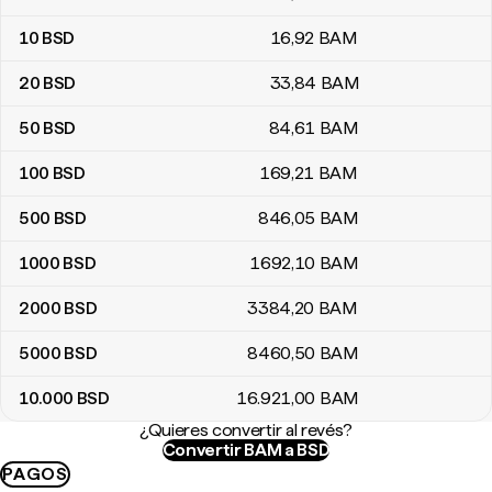
10
BSD
16
,92
BAM
20
BSD
33
,84
BAM
50
BSD
84
,61
BAM
100
BSD
169
,21
BAM
500
BSD
846
,05
BAM
1000
BSD
1692
,10
BAM
2000
BSD
3384
,20
BAM
5000
BSD
8460
,50
BAM
10.000
BSD
16.921
,00
BAM
¿Quieres convertir al revés?
Convertir BAM a BSD
PAGOS