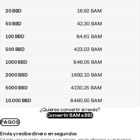
20
BBD
16
,92
BAM
50
BBD
42
,30
BAM
100
BBD
84
,61
BAM
500
BBD
423
,03
BAM
1000
BBD
846
,05
BAM
2000
BBD
1692
,10
BAM
5000
BBD
4230
,25
BAM
10.000
BBD
8460
,50
BAM
¿Quieres convertir al revés?
Convertir BAM a BBD
PAGOS
Envía y recibe dinero en segundos
Divide una cuenta, paga a un amigo, envía directo a un banco