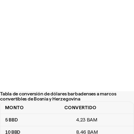
Tabla de conversión de dólares barbadenses a marcos
convertibles de Bosnia y Herzegovina
MONTO
CONVERTIDO
Tabla de conversión de dólares barbadenses a marcos convertib
5
BBD
4
,23
BAM
10
BBD
8
,46
BAM