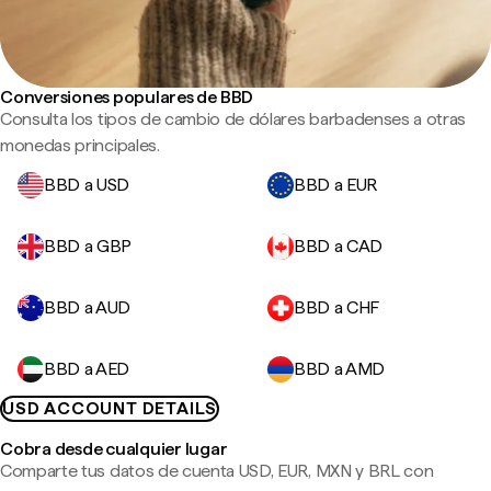
Conversiones populares de BBD
Consulta los tipos de cambio de dólares barbadenses a otras
monedas principales.
BBD a USD
BBD a EUR
BBD a GBP
BBD a CAD
BBD a AUD
BBD a CHF
BBD a AED
BBD a AMD
USD ACCOUNT DETAILS
Cobra desde cualquier lugar
Comparte tus datos de cuenta USD, EUR, MXN y BRL con