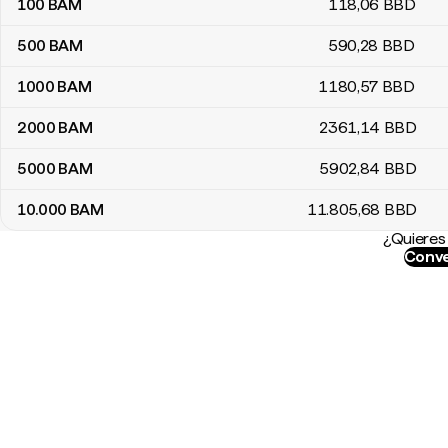
100
BAM
118
,06
BBD
500
BAM
590
,28
BBD
1000
BAM
1180
,57
BBD
2000
BAM
2361
,14
BBD
5000
BAM
5902
,84
BBD
10.000
BAM
11.805
,68
BBD
¿Quieres 
Conve