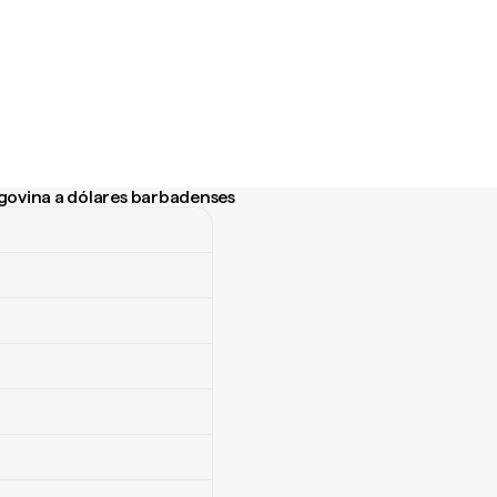
egovina a dólares barbadenses
ovina a dólares barbadenses