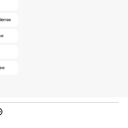
adense
se
nse