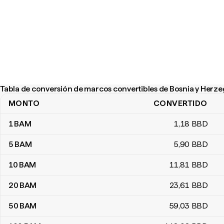
Tabla de conversión de marcos convertibles de Bosnia y Herz
MONTO
CONVERTIDO
Tabla de conversión de marcos convertibles de Bosnia y Herzeg
1
BAM
1
,18
BBD
5
BAM
5
,90
BBD
10
BAM
11
,81
BBD
20
BAM
23
,61
BBD
50
BAM
59
,03
BBD