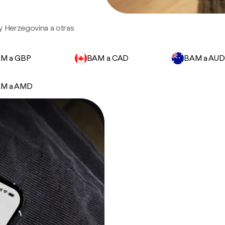
y Herzegovina a otras
M a GBP
BAM a CAD
BAM a AUD
M a AMD