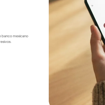
 un banco mexicano
resivos.