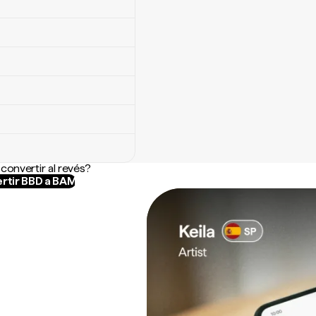
convertir al revés?
rtir BBD a BAM