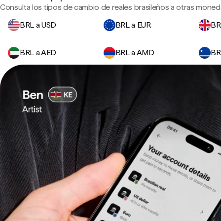
Consulta los tipos de cambio de reales brasileños a otras moneda
BRL a USD
BRL a EUR
BR
BRL a AED
BRL a AMD
BR