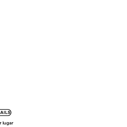
AILS
r lugar