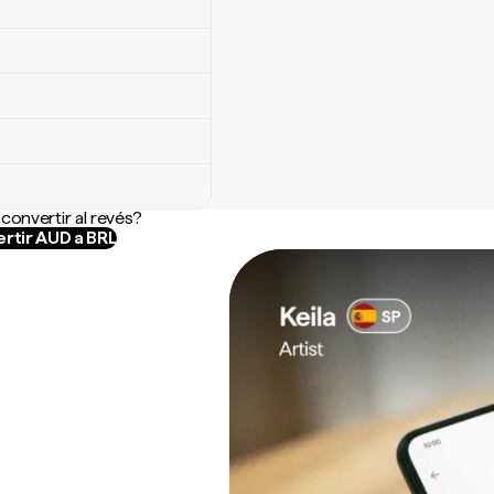
convertir al revés?
rtir AUD a BRL