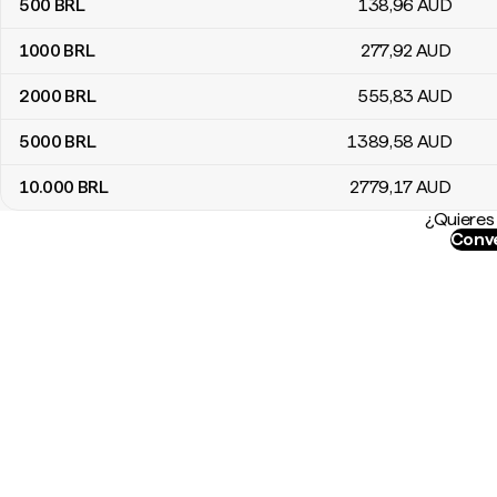
500
BRL
138
,96
AUD
1000
BRL
277
,92
AUD
2000
BRL
555
,83
AUD
5000
BRL
1389
,58
AUD
10.000
BRL
2779
,17
AUD
¿Quieres 
Conve