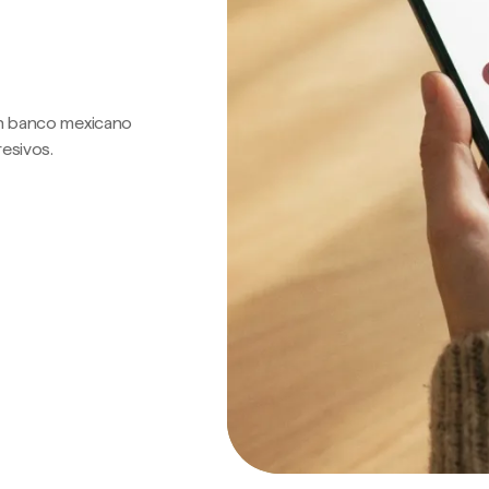
 un banco mexicano
resivos.