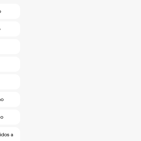
o
o
no
no
idos a