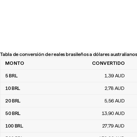
Tabla de conversión de reales brasileños a dólares australiano
MONTO
CONVERTIDO
Tabla de conversión de reales brasileños a dólares australianos
5
BRL
1
,39
AUD
10
BRL
2
,78
AUD
20
BRL
5
,56
AUD
50
BRL
13
,90
AUD
100
BRL
27
,79
AUD