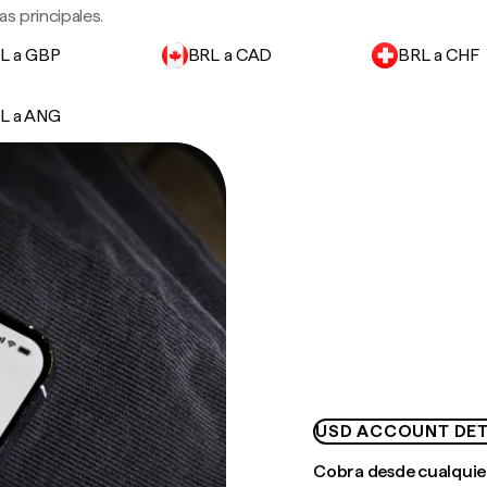
s principales.
L a GBP
BRL a CAD
BRL a CHF
L a ANG
USD ACCOUNT DET
Cobra desde cualquie