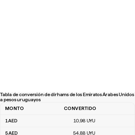
Tabla de conversión de dírhams de los Emiratos Árabes Unidos
a pesos uruguayos
MONTO
CONVERTIDO
Tabla de conversión de dírhams de los Emiratos Árabes Unidos 
1
AED
10
,98
UYU
5
AED
54
,88
UYU