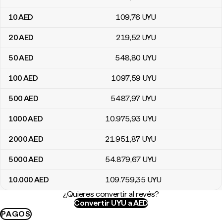
10
AED
109
,76
UYU
20
AED
219
,52
UYU
50
AED
548
,80
UYU
100
AED
1097
,59
UYU
500
AED
5487
,97
UYU
1000
AED
10.975
,93
UYU
2000
AED
21.951
,87
UYU
5000
AED
54.879
,67
UYU
10.000
AED
109.759
,35
UYU
¿Quieres convertir al revés?
Convertir UYU a AED
PAGOS