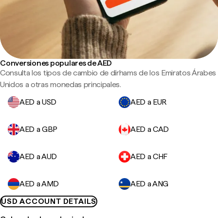
Conversiones populares de AED
Consulta los tipos de cambio de dírhams de los Emiratos Árabes
Unidos a otras monedas principales.
AED a USD
AED a EUR
AED a GBP
AED a CAD
AED a AUD
AED a CHF
AED a AMD
AED a ANG
USD ACCOUNT DETAILS