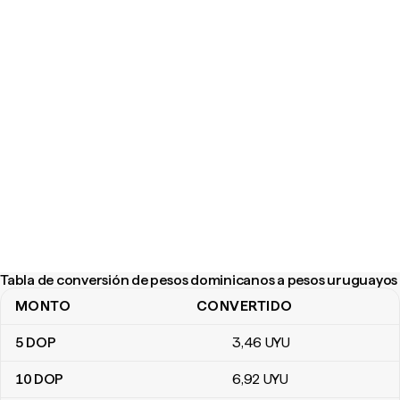
Tabla de conversión de pesos dominicanos a pesos uruguayos
MONTO
CONVERTIDO
Tabla de conversión de pesos dominicanos a pesos uruguayos
5
DOP
3
,46
UYU
10
DOP
6
,92
UYU