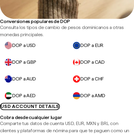
Conversiones populares de DOP
Consulta los tipos de cambio de pesos dominicanos a otras
monedas principales.
DOP a USD
DOP a EUR
DOP a GBP
DOP a CAD
DOP a AUD
DOP a CHF
DOP a AED
DOP a AMD
USD ACCOUNT DETAILS
Cobra desde cualquier lugar
Comparte tus datos de cuenta USD, EUR, MXN y BRL con
clientes y plataformas de nómina para que te paguen como un