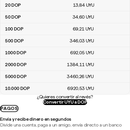
20
DOP
13
,84
UYU
50
DOP
34
,60
UYU
100
DOP
69
,21
UYU
500
DOP
346
,03
UYU
1000
DOP
692
,05
UYU
2000
DOP
1384
,11
UYU
5000
DOP
3460
,26
UYU
10.000
DOP
6920
,53
UYU
¿Quieres convertir al revés?
Convertir UYU a DOP
PAGOS
Envía y recibe dinero en segundos
Divide una cuenta, paga a un amigo, envía directo a un banco