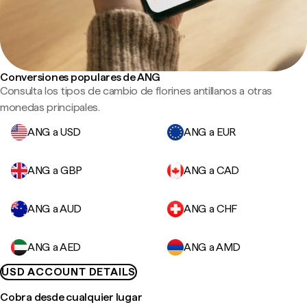
Conversiones populares de ANG
Consulta los tipos de cambio de florines antillanos a otras
monedas principales.
ANG a USD
ANG a EUR
ANG a GBP
ANG a CAD
ANG a AUD
ANG a CHF
ANG a AED
ANG a AMD
USD ACCOUNT DETAILS
Cobra desde cualquier lugar