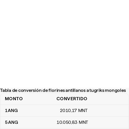
Tabla de conversión de florines antillanos a tugriks mongoles
MONTO
CONVERTIDO
Tabla de conversión de florines antillanos a tugriks mongoles
1
ANG
2010
,17
MNT
5
ANG
10.050
,83
MNT