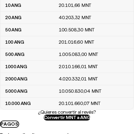
10
ANG
20.101
,66
MNT
20
ANG
40.203
,32
MNT
50
ANG
100.508
,30
MNT
100
ANG
201.016
,60
MNT
500
ANG
1.005.083
,00
MNT
1000
ANG
2.010.166
,01
MNT
2000
ANG
4.020.332
,01
MNT
5000
ANG
10.050.830
,04
MNT
10.000
ANG
20.101.660
,07
MNT
¿Quieres convertir al revés?
Convertir MNT a ANG
PAGOS