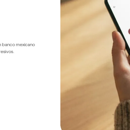
 un banco mexicano
resivos.