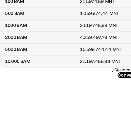
100
BAM
211.974
,89
MNT
500
BAM
1.059.874
,44
MNT
1000
BAM
2.119.748
,89
MNT
2000
BAM
4.239.497
,78
MNT
5000
BAM
10.598.744
,44
MNT
10.000
BAM
21.197.488
,88
MNT
¿Quieres 
Conve