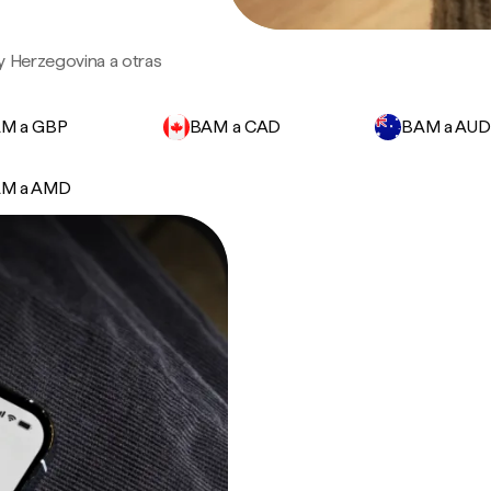
y Herzegovina a otras
M a GBP
BAM a CAD
BAM a AUD
M a AMD