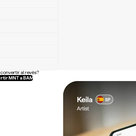
convertir al revés?
rtir MNT a BAM