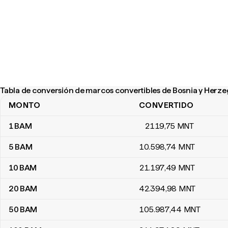
Tabla de conversión de marcos convertibles de Bosnia y Herze
MONTO
CONVERTIDO
Tabla de conversión de marcos convertibles de Bosnia y Herzeg
1
BAM
2119
,75
MNT
5
BAM
10.598
,74
MNT
10
BAM
21.197
,49
MNT
20
BAM
42.394
,98
MNT
50
BAM
105.987
,44
MNT