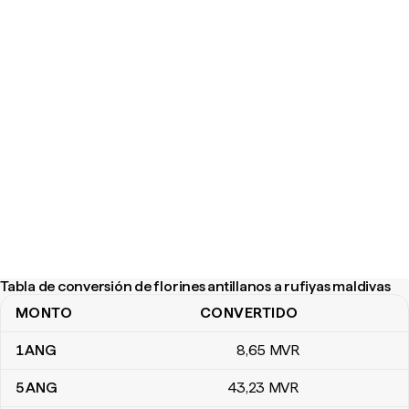
Tabla de conversión de florines antillanos a rufiyas maldivas
MONTO
CONVERTIDO
Tabla de conversión de florines antillanos a rufiyas maldivas
1
ANG
8
,65
MVR
5
ANG
43
,23
MVR