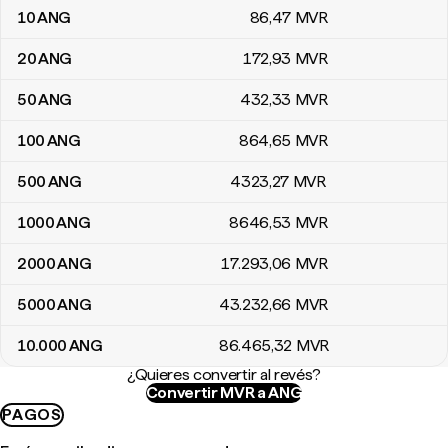
10
ANG
86
,47
MVR
20
ANG
172
,93
MVR
50
ANG
432
,33
MVR
100
ANG
864
,65
MVR
500
ANG
4323
,27
MVR
1000
ANG
8646
,53
MVR
2000
ANG
17.293
,06
MVR
5000
ANG
43.232
,66
MVR
10.000
ANG
86.465
,32
MVR
¿Quieres convertir al revés?
Convertir MVR a ANG
PAGOS