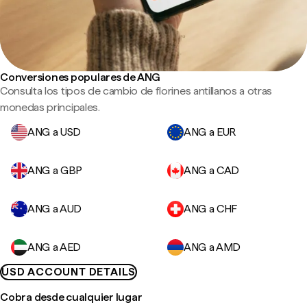
Conversiones populares de ANG
Consulta los tipos de cambio de florines antillanos a otras
monedas principales.
ANG a USD
ANG a EUR
ANG a GBP
ANG a CAD
ANG a AUD
ANG a CHF
ANG a AED
ANG a AMD
USD ACCOUNT DETAILS
Cobra desde cualquier lugar