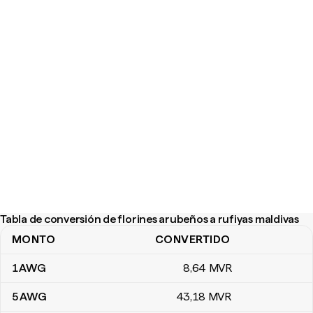
Tabla de conversión de florines arubeños a rufiyas maldivas
MONTO
CONVERTIDO
Tabla de conversión de florines arubeños a rufiyas maldivas
1
AWG
8
,64
MVR
5
AWG
43
,18
MVR