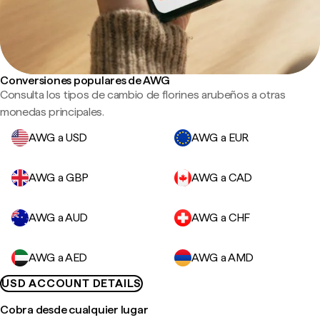
Conversiones populares de AWG
Consulta los tipos de cambio de florines arubeños a otras
monedas principales.
AWG a USD
AWG a EUR
AWG a GBP
AWG a CAD
AWG a AUD
AWG a CHF
AWG a AED
AWG a AMD
USD ACCOUNT DETAILS
Cobra desde cualquier lugar