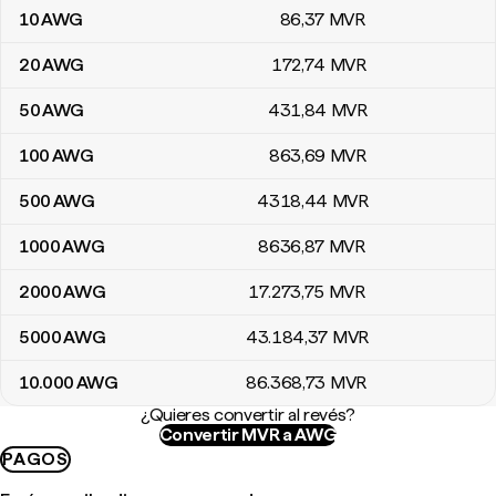
10
AWG
86
,37
MVR
20
AWG
172
,74
MVR
50
AWG
431
,84
MVR
100
AWG
863
,69
MVR
500
AWG
4318
,44
MVR
1000
AWG
8636
,87
MVR
2000
AWG
17.273
,75
MVR
5000
AWG
43.184
,37
MVR
10.000
AWG
86.368
,73
MVR
¿Quieres convertir al revés?
Convertir MVR a AWG
PAGOS