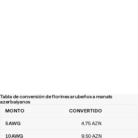
Tabla de conversión de florines arubeños a manats
azerbaiyanos
MONTO
CONVERTIDO
Tabla de conversión de florines arubeños a manats azerbaiyanos
5
AWG
4
,75
AZN
10
AWG
9
,50
AZN