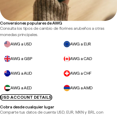
Conversiones populares de AWG
Consulta los tipos de cambio de florines arubeños a otras
monedas principales.
AWG a USD
AWG a EUR
AWG a GBP
AWG a CAD
AWG a AUD
AWG a CHF
AWG a AED
AWG a AMD
USD ACCOUNT DETAILS
Cobra desde cualquier lugar
Comparte tus datos de cuenta USD, EUR, MXN y BRL con