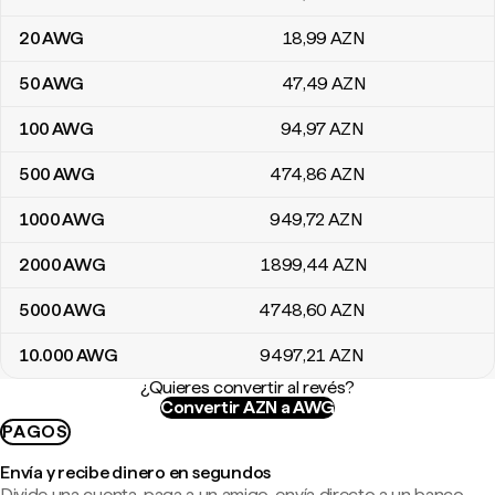
20
AWG
18
,99
AZN
50
AWG
47
,49
AZN
100
AWG
94
,97
AZN
500
AWG
474
,86
AZN
1000
AWG
949
,72
AZN
2000
AWG
1899
,44
AZN
5000
AWG
4748
,60
AZN
10.000
AWG
9497
,21
AZN
¿Quieres convertir al revés?
Convertir AZN a AWG
PAGOS
Envía y recibe dinero en segundos
Divide una cuenta, paga a un amigo, envía directo a un banco