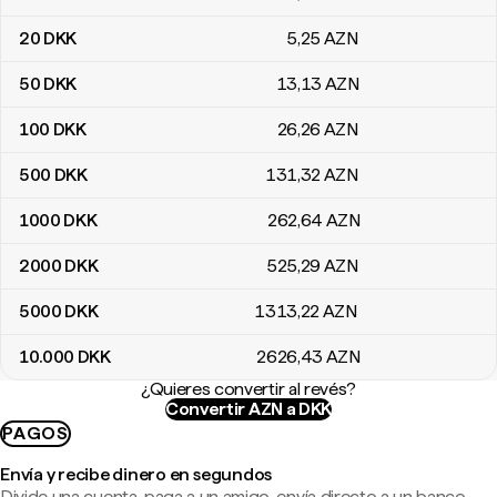
20
DKK
5
,25
AZN
50
DKK
13
,13
AZN
100
DKK
26
,26
AZN
500
DKK
131
,32
AZN
1000
DKK
262
,64
AZN
2000
DKK
525
,29
AZN
5000
DKK
1313
,22
AZN
10.000
DKK
2626
,43
AZN
¿Quieres convertir al revés?
Convertir AZN a DKK
PAGOS
Envía y recibe dinero en segundos
Divide una cuenta, paga a un amigo, envía directo a un banco