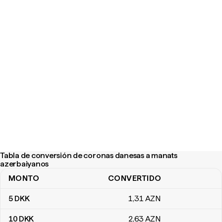
Tabla de conversión de coronas danesas a manats
azerbaiyanos
MONTO
CONVERTIDO
Tabla de conversión de coronas danesas a manats azerbaiyanos
5
DKK
1
,31
AZN
10
DKK
2
,63
AZN