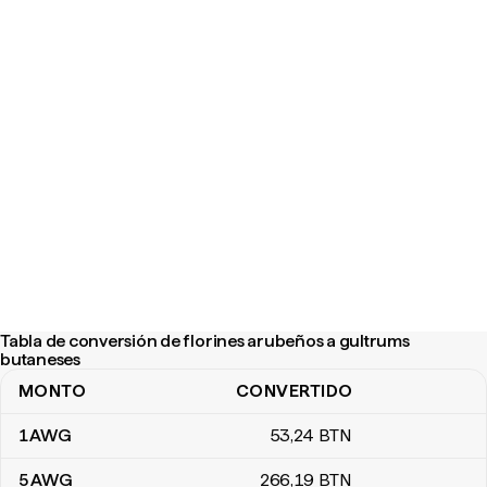
Tabla de conversión de florines arubeños a gultrums
butaneses
MONTO
CONVERTIDO
Tabla de conversión de florines arubeños a gultrums butaneses
1
AWG
53
,24
BTN
5
AWG
266
,19
BTN