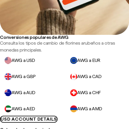
Conversiones populares de AWG
Consulta los tipos de cambio de florines arubeños a otras
monedas principales.
AWG a USD
AWG a EUR
AWG a GBP
AWG a CAD
AWG a AUD
AWG a CHF
AWG a AED
AWG a AMD
USD ACCOUNT DETAILS