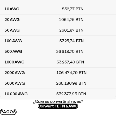
10
AWG
532
,37
BTN
20
AWG
1064
,75
BTN
50
AWG
2661
,87
BTN
100
AWG
5323
,74
BTN
500
AWG
26.618
,70
BTN
1000
AWG
53.237
,40
BTN
2000
AWG
106.474
,79
BTN
5000
AWG
266.186
,98
BTN
10.000
AWG
532.373
,95
BTN
¿Quieres convertir al revés?
Convertir BTN a AWG
PAGOS