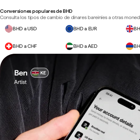
Conversiones populares de BHD
Consulta los tipos de cambio de dinares bareiníes a otras moneda
BHD a USD
BHD a EUR
BH
BHD a CHF
BHD a AED
BH