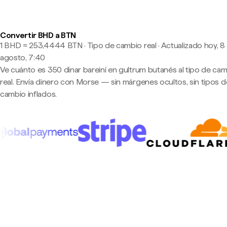
Convertir BHD a BTN
1 BHD ≈ 253,4444 BTN · Tipo de cambio real
·
Actualizado hoy, 8
agosto, 7:40
Ve cuánto es 350 dinar bareiní en gultrum butanés al tipo de ca
real. Envía dinero con Morse — sin márgenes ocultos, sin tipos d
cambio inflados.