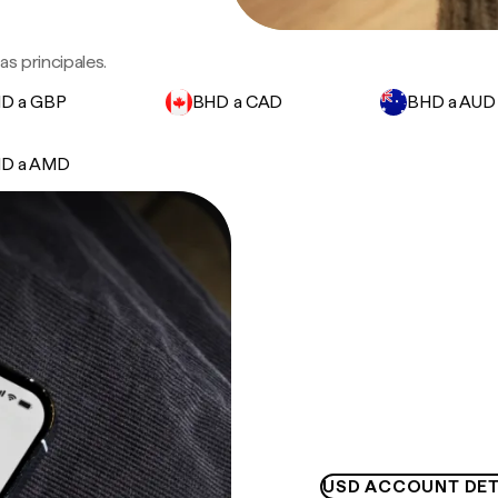
s principales.
D a GBP
BHD a CAD
BHD a AUD
D a AMD
USD ACCOUNT DET