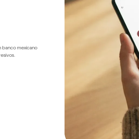
 un banco mexicano
resivos.