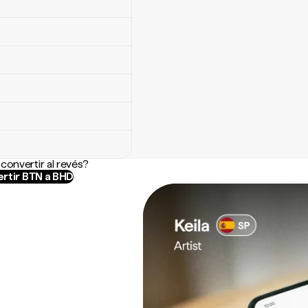
convertir al revés?
rtir BTN a BHD