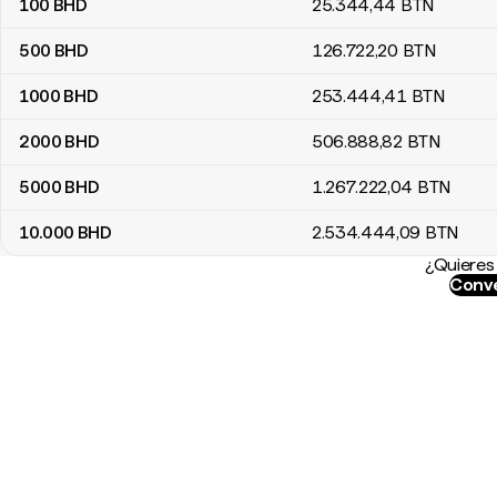
100
BHD
25.344
,44
BTN
500
BHD
126.722
,20
BTN
1000
BHD
253.444
,41
BTN
2000
BHD
506.888
,82
BTN
5000
BHD
1.267.222
,04
BTN
10.000
BHD
2.534.444
,09
BTN
¿Quieres 
Conve