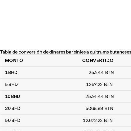
Tabla de conversión de dinares bareiníes a gultrums butanese
MONTO
CONVERTIDO
Tabla de conversión de dinares bareiníes a gultrums butaneses
1
BHD
253
,44
BTN
5
BHD
1267
,22
BTN
10
BHD
2534
,44
BTN
20
BHD
5068
,89
BTN
50
BHD
12.672
,22
BTN