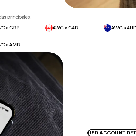
as principales.
G a GBP
AWG a CAD
AWG a AU
G a AMD
USD ACCOUNT DET