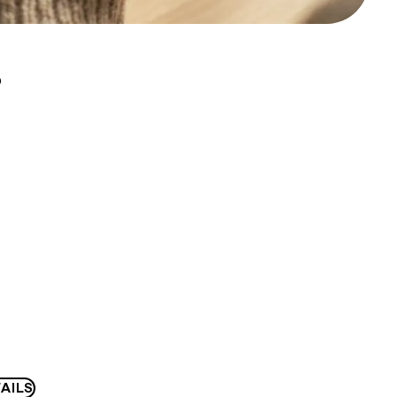
D
AILS