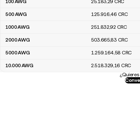
100
AWG
25.183
,29
CRC
500
AWG
125.916
,46
CRC
1000
AWG
251.832
,92
CRC
2000
AWG
503.665
,83
CRC
5000
AWG
1.259.164
,58
CRC
10.000
AWG
2.518.329
,16
CRC
¿Quieres 
Conve