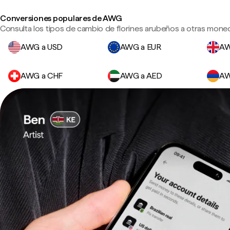
Conversiones populares de AWG
Consulta los tipos de cambio de florines arubeños a otras moned
AWG a USD
AWG a EUR
AW
AWG a CHF
AWG a AED
AW