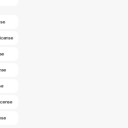
nse
ricense
nse
nse
se
icense
nse