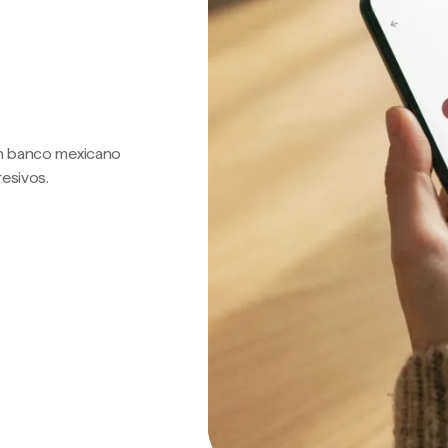
 un banco mexicano
resivos.