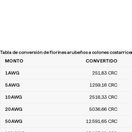
Tabla de conversión de florines arubeños a colones costarric
MONTO
CONVERTIDO
Tabla de conversión de florines arubeños a colones costarricen
1
AWG
251
,83
CRC
5
AWG
1259
,16
CRC
10
AWG
2518
,33
CRC
20
AWG
5036
,66
CRC
50
AWG
12.591
,65
CRC