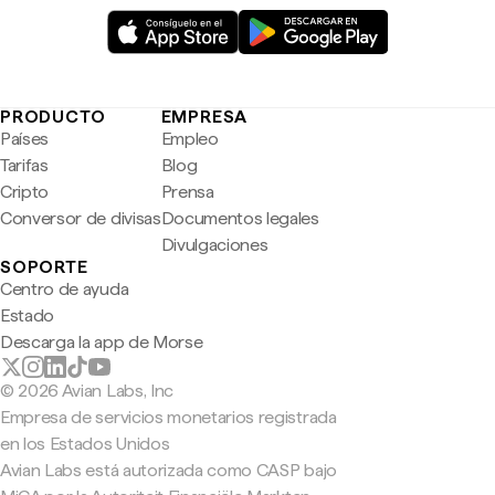
PRODUCTO
EMPRESA
Países
Empleo
Tarifas
Blog
Cripto
Prensa
Conversor de divisas
Documentos legales
Divulgaciones
SOPORTE
Centro de ayuda
Estado
Descarga la app de Morse
© 2026 Avian Labs, Inc
Empresa de servicios monetarios registrada
en los Estados Unidos
Avian Labs está autorizada como CASP bajo