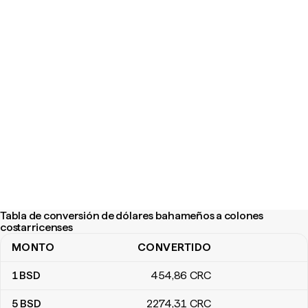
Tabla de conversión de dólares bahameños a colones
costarricenses
MONTO
CONVERTIDO
Tabla de conversión de dólares bahameños a colones costarric
1
BSD
454
,86
CRC
5
BSD
2274
,31
CRC