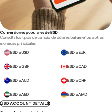
Conversiones populares de BSD
Consulta los tipos de cambio de dólares bahameños a otras
monedas principales.
BSD a USD
BSD a EUR
BSD a GBP
BSD a CAD
BSD a AUD
BSD a CHF
BSD a AED
BSD a AMD
USD ACCOUNT DETAILS