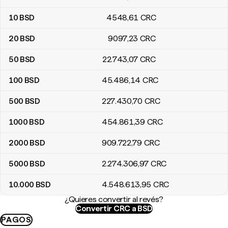
10
BSD
4548
,61
CRC
20
BSD
9097
,23
CRC
50
BSD
22.743
,07
CRC
100
BSD
45.486
,14
CRC
500
BSD
227.430
,70
CRC
1000
BSD
454.861
,39
CRC
2000
BSD
909.722
,79
CRC
5000
BSD
2.274.306
,97
CRC
10.000
BSD
4.548.613
,95
CRC
¿Quieres convertir al revés?
Convertir CRC a BSD
PAGOS