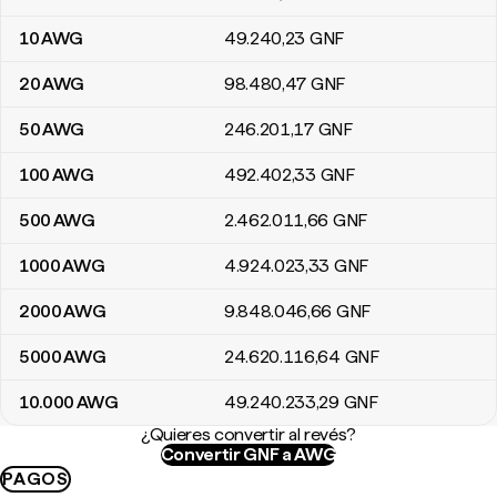
10
AWG
49.240
,23
GNF
20
AWG
98.480
,47
GNF
50
AWG
246.201
,17
GNF
100
AWG
492.402
,33
GNF
500
AWG
2.462.011
,66
GNF
1000
AWG
4.924.023
,33
GNF
2000
AWG
9.848.046
,66
GNF
5000
AWG
24.620.116
,64
GNF
10.000
AWG
49.240.233
,29
GNF
¿Quieres convertir al revés?
Convertir GNF a AWG
PAGOS