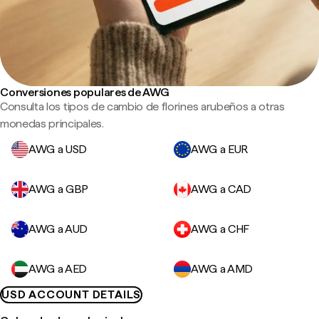
Conversiones populares de AWG
Consulta los tipos de cambio de florines arubeños a otras
monedas principales.
AWG a USD
AWG a EUR
AWG a GBP
AWG a CAD
AWG a AUD
AWG a CHF
AWG a AED
AWG a AMD
USD ACCOUNT DETAILS