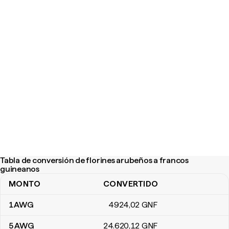
Tabla de conversión de florines arubeños a francos
guineanos
MONTO
CONVERTIDO
Tabla de conversión de florines arubeños a francos guineanos
1
AWG
4924
,02
GNF
5
AWG
24.620
,12
GNF