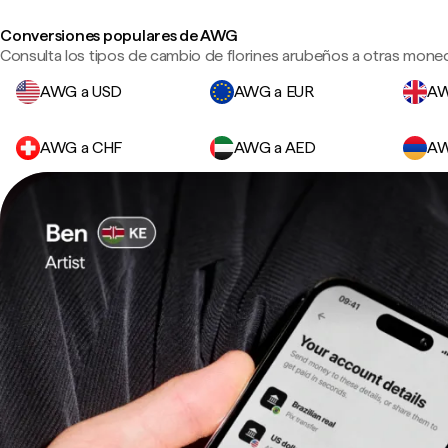
Conversiones populares de AWG
Consulta los tipos de cambio de florines arubeños a otras moned
AWG a USD
AWG a EUR
AW
AWG a CHF
AWG a AED
AW