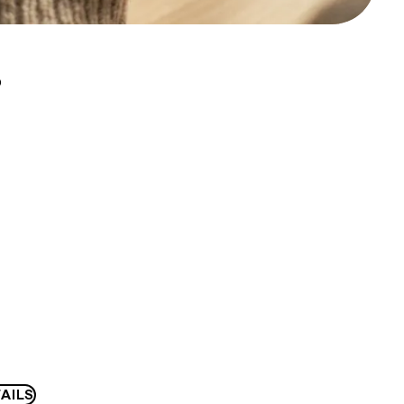
D
AILS