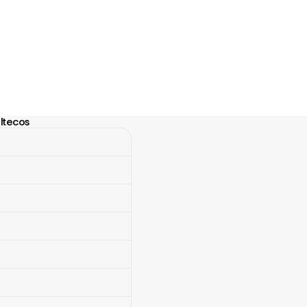
ltecos
ecos