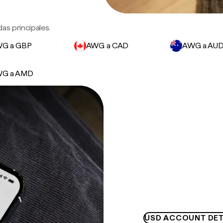
as principales.
G a GBP
AWG a CAD
AWG a AU
G a AMD
USD ACCOUNT DET