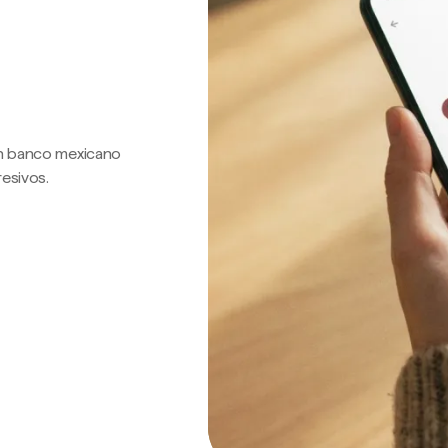
 un banco mexicano
resivos.