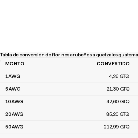
Tabla de conversión de florines arubeños a quetzales guatema
MONTO
CONVERTIDO
Tabla de conversión de florines arubeños a quetzales guatemalt
1
AWG
4
,26
GTQ
5
AWG
21
,30
GTQ
10
AWG
42
,60
GTQ
20
AWG
85
,20
GTQ
50
AWG
212
,99
GTQ