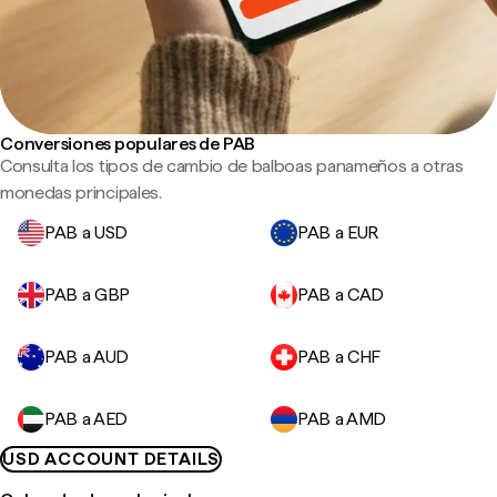
Conversiones populares de PAB
Consulta los tipos de cambio de balboas panameños a otras
monedas principales.
PAB a USD
PAB a EUR
PAB a GBP
PAB a CAD
PAB a AUD
PAB a CHF
PAB a AED
PAB a AMD
USD ACCOUNT DETAILS