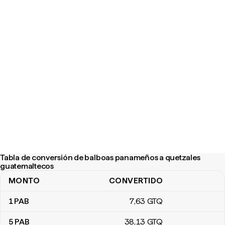
Tabla de conversión de balboas panameños a quetzales
guatemaltecos
MONTO
CONVERTIDO
Tabla de conversión de balboas panameños a quetzales guatem
1
PAB
7
,63
GTQ
5
PAB
38
,13
GTQ