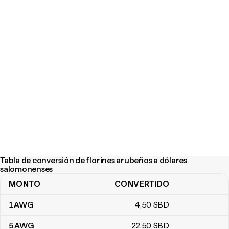
Tabla de conversión de florines arubeños a dólares
salomonenses
MONTO
CONVERTIDO
Tabla de conversión de florines arubeños a dólares salomonens
1
AWG
4
,50
SBD
5
AWG
22
,50
SBD