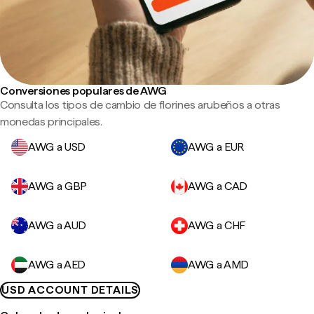
Conversiones populares de AWG
Consulta los tipos de cambio de florines arubeños a otras
monedas principales.
AWG a USD
AWG a EUR
AWG a GBP
AWG a CAD
AWG a AUD
AWG a CHF
AWG a AED
AWG a AMD
USD ACCOUNT DETAILS