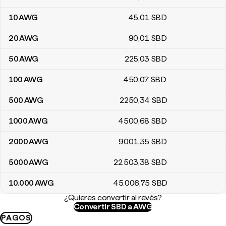
10
AWG
45
,01
SBD
20
AWG
90
,01
SBD
50
AWG
225
,03
SBD
100
AWG
450
,07
SBD
500
AWG
2250
,34
SBD
1000
AWG
4500
,68
SBD
2000
AWG
9001
,35
SBD
5000
AWG
22.503
,38
SBD
10.000
AWG
45.006
,75
SBD
¿Quieres convertir al revés?
Convertir SBD a AWG
PAGOS