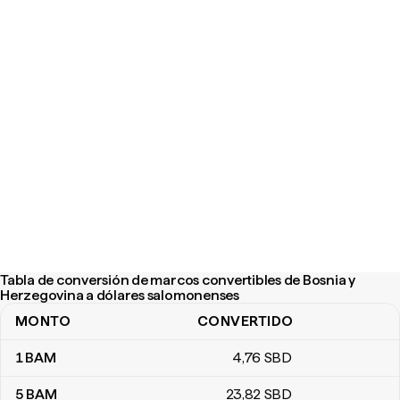
Tabla de conversión de marcos convertibles de Bosnia y
Herzegovina a dólares salomonenses
MONTO
CONVERTIDO
Tabla de conversión de marcos convertibles de Bosnia y Herzeg
1
BAM
4
,76
SBD
5
BAM
23
,82
SBD