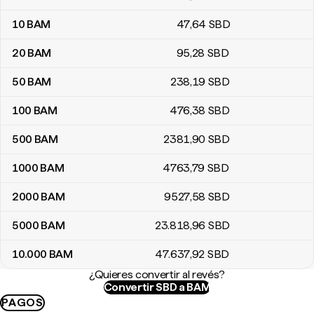
10
BAM
47
,64
SBD
20
BAM
95
,28
SBD
50
BAM
238
,19
SBD
100
BAM
476
,38
SBD
500
BAM
2381
,90
SBD
1000
BAM
4763
,79
SBD
2000
BAM
9527
,58
SBD
5000
BAM
23.818
,96
SBD
10.000
BAM
47.637
,92
SBD
¿Quieres convertir al revés?
Convertir SBD a BAM
PAGOS