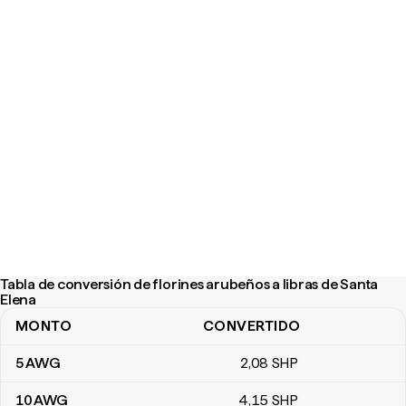
Tabla de conversión de florines arubeños a libras de Santa
Elena
MONTO
CONVERTIDO
Tabla de conversión de florines arubeños a libras de Santa Elena
5
AWG
2
,08
SHP
10
AWG
4
,15
SHP