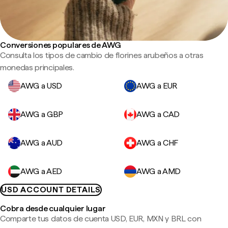
Conversiones populares de AWG
Consulta los tipos de cambio de florines arubeños a otras
monedas principales.
AWG a USD
AWG a EUR
AWG a GBP
AWG a CAD
AWG a AUD
AWG a CHF
AWG a AED
AWG a AMD
USD ACCOUNT DETAILS
Cobra desde cualquier lugar
Comparte tus datos de cuenta USD, EUR, MXN y BRL con