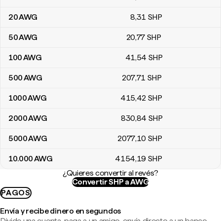
20
AWG
8
,31
SHP
50
AWG
20
,77
SHP
100
AWG
41
,54
SHP
500
AWG
207
,71
SHP
1000
AWG
415
,42
SHP
2000
AWG
830
,84
SHP
5000
AWG
2077
,10
SHP
10.000
AWG
4154
,19
SHP
¿Quieres convertir al revés?
Convertir SHP a AWG
PAGOS
Envía y recibe dinero en segundos
Divide una cuenta, paga a un amigo, envía directo a un banco