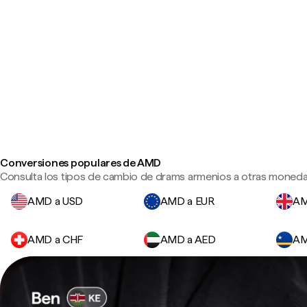
Conversiones populares de AMD
Consulta los tipos de cambio de drams armenios a otras monedas
AMD a USD
AMD a EUR
AM
AMD a CHF
AMD a AED
AM