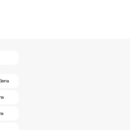
Elena
na
na
a