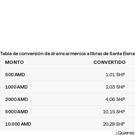
Tabla de conversión de drams armenios a libras de Santa Elena
MONTO
CONVERTIDO
Tabla de conversión de drams armenios a libras de Santa Elena
500
AMD
1
,01
SHP
1000
AMD
2
,03
SHP
2000
AMD
4
,06
SHP
5000
AMD
10
,15
SHP
10.000
AMD
20
,29
SHP
¿Quieres 