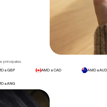
 principales.
D a GBP
AMD a CAD
AMD a AU
D a ANG