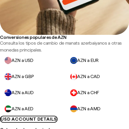
Conversiones populares de AZN
Consulta los tipos de cambio de manats azerbaiyanos a otras
monedas principales.
AZN a USD
AZN a EUR
AZN a GBP
AZN a CAD
AZN a AUD
AZN a CHF
AZN a AED
AZN a AMD
USD ACCOUNT DETAILS