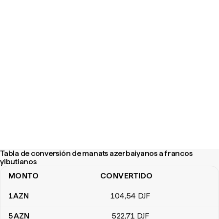
Tabla de conversión de manats azerbaiyanos a francos
yibutianos
MONTO
CONVERTIDO
Tabla de conversión de manats azerbaiyanos a francos yibutiano
1
AZN
104
,54
DJF
5
AZN
522
,71
DJF