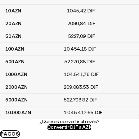
10
AZN
1045
,42
DJF
20
AZN
2090
,84
DJF
50
AZN
5227
,09
DJF
100
AZN
10.454
,18
DJF
500
AZN
52.270
,88
DJF
1000
AZN
104.541
,76
DJF
2000
AZN
209.083
,53
DJF
5000
AZN
522.708
,82
DJF
10.000
AZN
1.045.417
,65
DJF
¿Quieres convertir al revés?
Convertir DJF a AZN
PAGOS