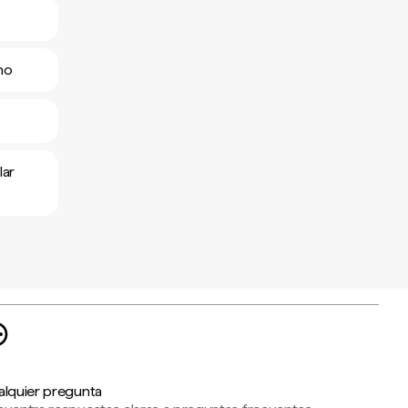
ano
lar
alquier pregunta