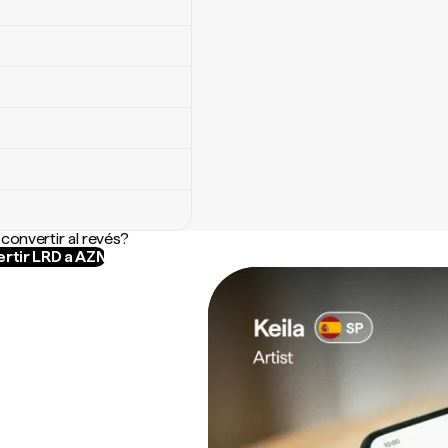
convertir al revés?
rtir LRD a AZN