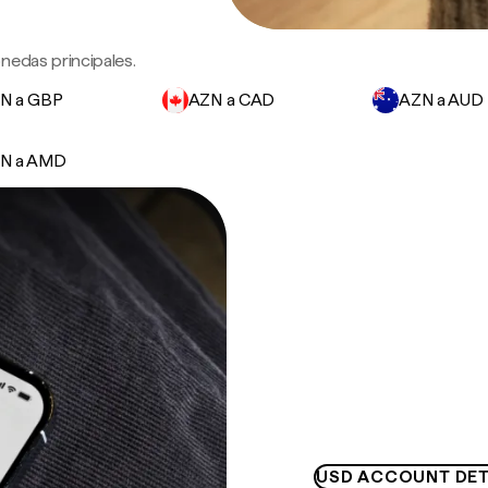
nedas principales.
N a GBP
AZN a CAD
AZN a AUD
N a AMD
USD ACCOUNT DET