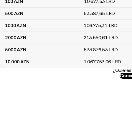
100
AZN
10.677
,53
LRD
500
AZN
53.387
,65
LRD
1000
AZN
106.775
,31
LRD
2000
AZN
213.550
,61
LRD
5000
AZN
533.876
,53
LRD
10.000
AZN
1.067.753
,06
LRD
¿Quieres 
Conve