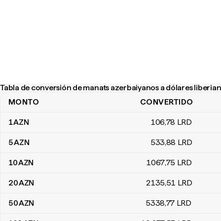
Tabla de conversión de manats azerbaiyanos a dólares liberia
MONTO
CONVERTIDO
Tabla de conversión de manats azerbaiyanos a dólares liberianos
1
AZN
106
,78
LRD
5
AZN
533
,88
LRD
10
AZN
1067
,75
LRD
20
AZN
2135
,51
LRD
50
AZN
5338
,77
LRD