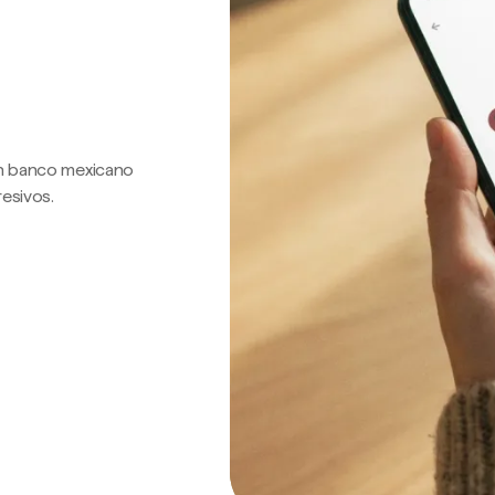
 un banco mexicano
resivos.