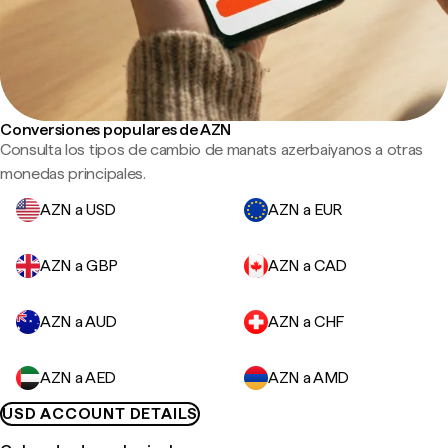
Conversiones populares de AZN
Consulta los tipos de cambio de manats azerbaiyanos a otras
monedas principales.
AZN a USD
AZN a EUR
AZN a GBP
AZN a CAD
AZN a AUD
AZN a CHF
AZN a AED
AZN a AMD
USD ACCOUNT DETAILS