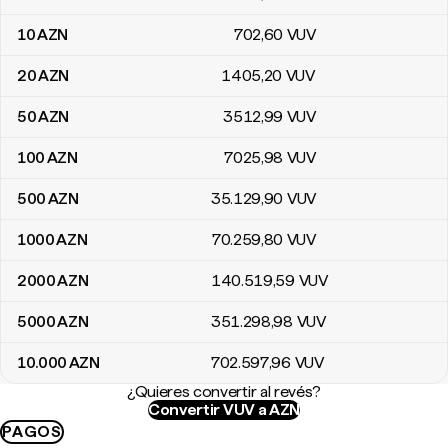
10
AZN
702
,60
VUV
20
AZN
1405
,20
VUV
50
AZN
3512
,99
VUV
100
AZN
7025
,98
VUV
500
AZN
35.129
,90
VUV
1000
AZN
70.259
,80
VUV
2000
AZN
140.519
,59
VUV
5000
AZN
351.298
,98
VUV
10.000
AZN
702.597
,96
VUV
¿Quieres convertir al revés?
Convertir VUV a AZN
PAGOS