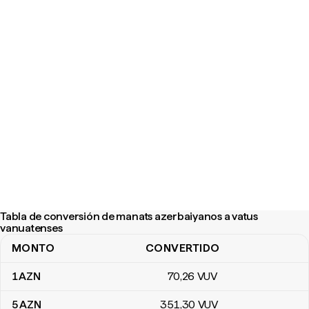
Tabla de conversión de manats azerbaiyanos a vatus
vanuatenses
MONTO
CONVERTIDO
Tabla de conversión de manats azerbaiyanos a vatus vanuatense
1
AZN
70
,26
VUV
5
AZN
351
,30
VUV