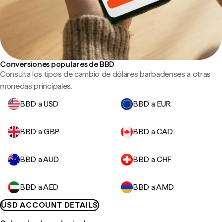
Conversiones populares de BBD
Consulta los tipos de cambio de dólares barbadenses a otras
monedas principales.
BBD a USD
BBD a EUR
BBD a GBP
BBD a CAD
BBD a AUD
BBD a CHF
BBD a AED
BBD a AMD
USD ACCOUNT DETAILS