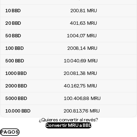
10
BBD
200
,81
MRU
20
BBD
401
,63
MRU
50
BBD
1004
,07
MRU
100
BBD
2008
,14
MRU
500
BBD
10.040
,69
MRU
1000
BBD
20.081
,38
MRU
2000
BBD
40.162
,75
MRU
5000
BBD
100.406
,88
MRU
10.000
BBD
200.813
,76
MRU
¿Quieres convertir al revés?
Convertir MRU a BBD
PAGOS