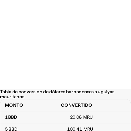
Tabla de conversión de dólares barbadenses a uguiyas
mauritanos
MONTO
CONVERTIDO
Tabla de conversión de dólares barbadenses a uguiyas mauritan
1
BBD
20
,08
MRU
5
BBD
100
,41
MRU