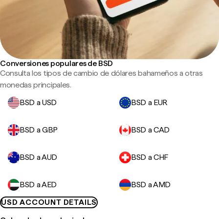
Conversiones populares de BSD
Consulta los tipos de cambio de dólares bahameños a otras
monedas principales.
BSD a USD
BSD a EUR
BSD a GBP
BSD a CAD
BSD a AUD
BSD a CHF
BSD a AED
BSD a AMD
USD ACCOUNT DETAILS