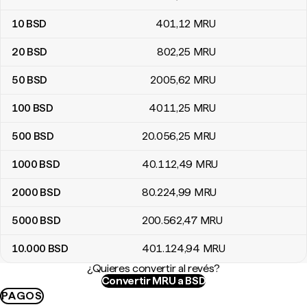
10
BSD
401
,12
MRU
20
BSD
802
,25
MRU
50
BSD
2005
,62
MRU
100
BSD
4011
,25
MRU
500
BSD
20.056
,25
MRU
1000
BSD
40.112
,49
MRU
2000
BSD
80.224
,99
MRU
5000
BSD
200.562
,47
MRU
10.000
BSD
401.124
,94
MRU
¿Quieres convertir al revés?
Convertir MRU a BSD
PAGOS