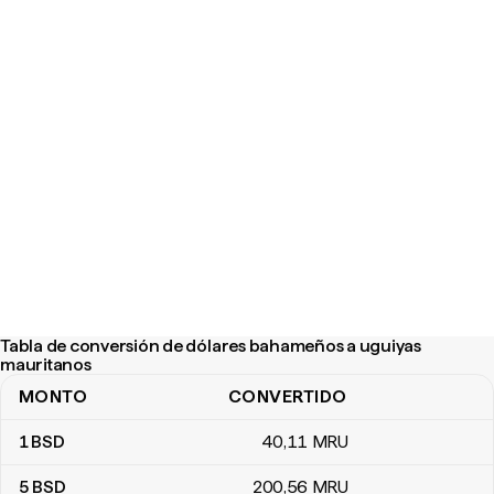
Tabla de conversión de dólares bahameños a uguiyas
mauritanos
MONTO
CONVERTIDO
Tabla de conversión de dólares bahameños a uguiyas mauritano
1
BSD
40
,11
MRU
5
BSD
200
,56
MRU