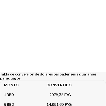
Tabla de conversión de dólares barbadenses a guaraníes
paraguayos
MONTO
CONVERTIDO
Tabla de conversión de dólares barbadenses a guaraníes parag
1
BBD
2978
,32
PYG
5
BBD
14.891
,60
PYG