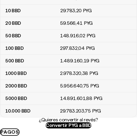
10
BBD
29.783
,20
PYG
20
BBD
59.566
,41
PYG
50
BBD
148.916
,02
PYG
100
BBD
297.832
,04
PYG
500
BBD
1.489.160
,19
PYG
1000
BBD
2.978.320
,38
PYG
2000
BBD
5.956.640
,75
PYG
5000
BBD
14.891.601
,88
PYG
10.000
BBD
29.783.203
,75
PYG
¿Quieres convertir al revés?
Convertir PYG a BBD
PAGOS