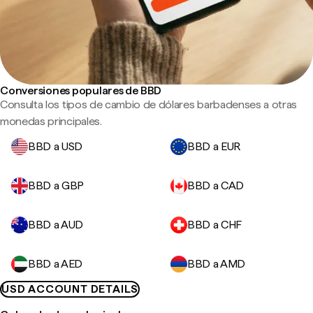
Conversiones populares de BBD
Consulta los tipos de cambio de dólares barbadenses a otras
monedas principales.
BBD a USD
BBD a EUR
BBD a GBP
BBD a CAD
BBD a AUD
BBD a CHF
BBD a AED
BBD a AMD
USD ACCOUNT DETAILS