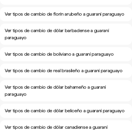
Ver tipos de cambio de florín arubeño a guaraní paraguayo
Ver tipos de cambio de dólar barbadense a guaraní
paraguayo
Ver tipos de cambio de boliviano a guaraní paraguayo
Ver tipos de cambio de real brasileño a guaraní paraguayo
Ver tipos de cambio de dólar bahameño a guaraní
paraguayo
Ver tipos de cambio de dólar beliceño a guaraní paraguayo
Ver tipos de cambio de dólar canadiense a guaraní