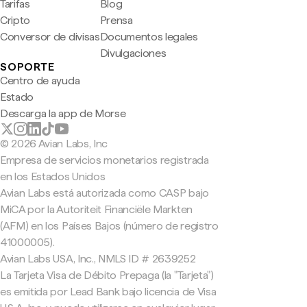
Tarifas
Blog
Cripto
Prensa
Conversor de divisas
Documentos legales
Divulgaciones
SOPORTE
Centro de ayuda
Estado
Descarga la app de Morse
© 2026 Avian Labs, Inc
Empresa de servicios monetarios registrada
en los Estados Unidos
Avian Labs está autorizada como CASP bajo
MiCA por la Autoriteit Financiële Markten
(AFM) en los Países Bajos (número de registro
41000005).
Avian Labs USA, Inc., NMLS ID # 2639252
La Tarjeta Visa de Débito Prepaga (la "Tarjeta")
es emitida por Lead Bank bajo licencia de Visa