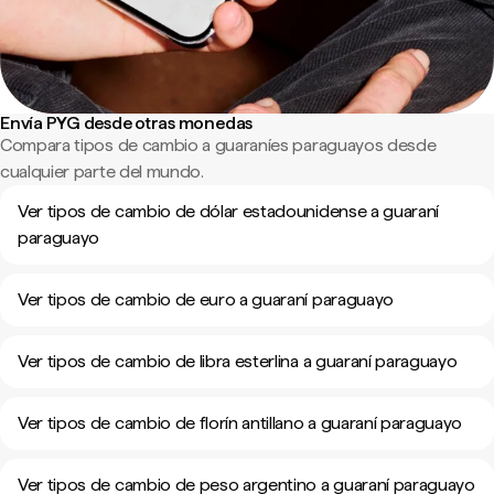
Envía PYG desde otras monedas
Compara tipos de cambio a guaraníes paraguayos desde
cualquier parte del mundo.
Ver tipos de cambio de dólar estadounidense a guaraní
paraguayo
Ver tipos de cambio de euro a guaraní paraguayo
Ver tipos de cambio de libra esterlina a guaraní paraguayo
Ver tipos de cambio de florín antillano a guaraní paraguayo
Ver tipos de cambio de peso argentino a guaraní paraguayo