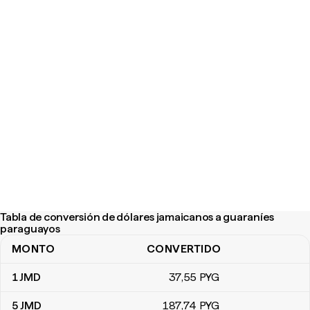
Tabla de conversión de dólares jamaicanos a guaraníes
paraguayos
MONTO
CONVERTIDO
Tabla de conversión de dólares jamaicanos a guaraníes paragua
1
JMD
37
,55
PYG
5
JMD
187
,74
PYG