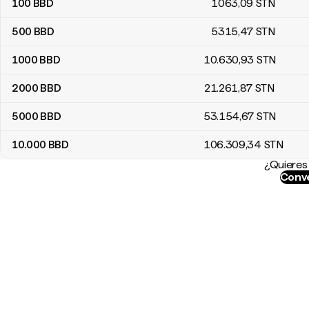
100
BBD
1063
,09
STN
500
BBD
5315
,47
STN
1000
BBD
10.630
,93
STN
2000
BBD
21.261
,87
STN
5000
BBD
53.154
,67
STN
10.000
BBD
106.309
,34
STN
¿Quieres 
Conve