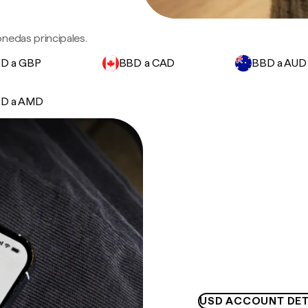
nedas principales.
D a GBP
BBD a CAD
BBD a AUD
D a AMD
USD ACCOUNT DET