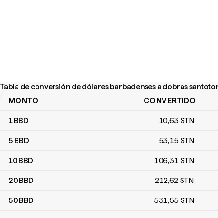
Tabla de conversión de dólares barbadenses a dobras santot
MONTO
CONVERTIDO
Tabla de conversión de dólares barbadenses a dobras santoto
1
BBD
10
,63
STN
5
BBD
53
,15
STN
10
BBD
106
,31
STN
20
BBD
212
,62
STN
50
BBD
531
,55
STN