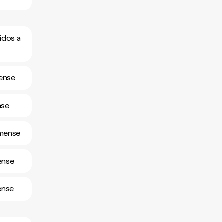
idos a
mense
nse
omense
ense
ense