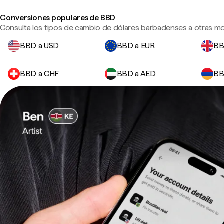
Conversiones populares de BBD
Consulta los tipos de cambio de dólares barbadenses a otras mo
BBD a USD
BBD a EUR
BB
BBD a CHF
BBD a AED
BB