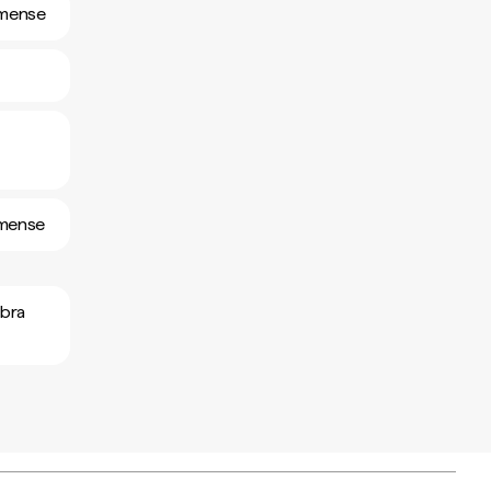
omense
omense
obra