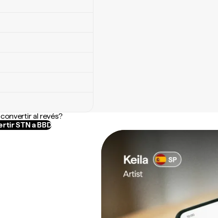
convertir al revés?
rtir STN a BBD