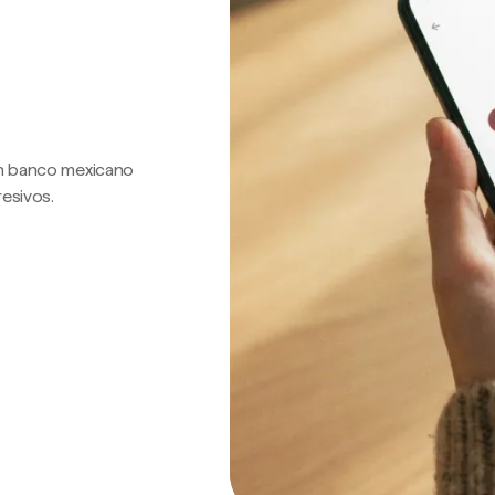
 un banco mexicano
resivos.