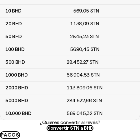
10
BHD
569
,05
STN
20
BHD
1138
,09
STN
50
BHD
2845
,23
STN
100
BHD
5690
,45
STN
500
BHD
28.452
,27
STN
1000
BHD
56.904
,53
STN
2000
BHD
113.809
,06
STN
5000
BHD
284.522
,66
STN
10.000
BHD
569.045
,32
STN
¿Quieres convertir al revés?
Convertir STN a BHD
PAGOS