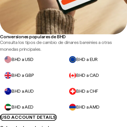
Conversiones populares de BHD
Consulta los tipos de cambio de dinares bareiníes a otras
monedas principales.
BHD a USD
BHD a EUR
BHD a GBP
BHD a CAD
BHD a AUD
BHD a CHF
BHD a AED
BHD a AMD
USD ACCOUNT DETAILS