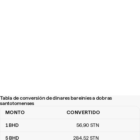
Tabla de conversión de dinares bareiníes a dobras
santotomenses
MONTO
CONVERTIDO
Tabla de conversión de dinares bareiníes a dobras santotomens
1
BHD
56
,90
STN
5
BHD
284
,52
STN