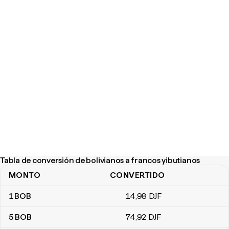
Tabla de conversión de bolivianos a francos yibutianos
MONTO
CONVERTIDO
Tabla de conversión de bolivianos a francos yibutianos
1
BOB
14
,98
DJF
5
BOB
74
,92
DJF