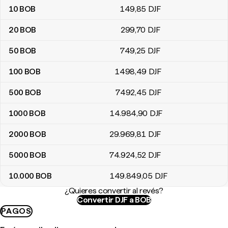
10
BOB
149
,85
DJF
20
BOB
299
,70
DJF
50
BOB
749
,25
DJF
100
BOB
1498
,49
DJF
500
BOB
7492
,45
DJF
1000
BOB
14.984
,90
DJF
2000
BOB
29.969
,81
DJF
5000
BOB
74.924
,52
DJF
10.000
BOB
149.849
,05
DJF
¿Quieres convertir al revés?
Convertir DJF a BOB
PAGOS