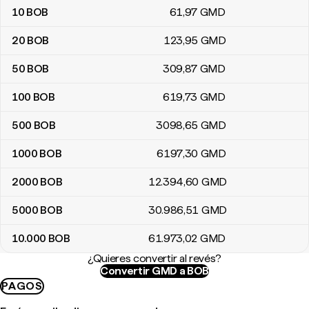
10
BOB
61
,97
GMD
20
BOB
123
,95
GMD
50
BOB
309
,87
GMD
100
BOB
619
,73
GMD
500
BOB
3098
,65
GMD
1000
BOB
6197
,30
GMD
2000
BOB
12.394
,60
GMD
5000
BOB
30.986
,51
GMD
10.000
BOB
61.973
,02
GMD
¿Quieres convertir al revés?
Convertir GMD a BOB
PAGOS