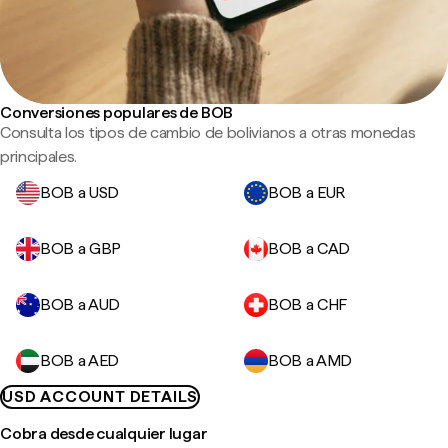
Conversiones populares de BOB
Consulta los tipos de cambio de bolivianos a otras monedas
principales.
BOB a USD
BOB a EUR
BOB a GBP
BOB a CAD
BOB a AUD
BOB a CHF
BOB a AED
BOB a AMD
USD ACCOUNT DETAILS
Cobra desde cualquier lugar