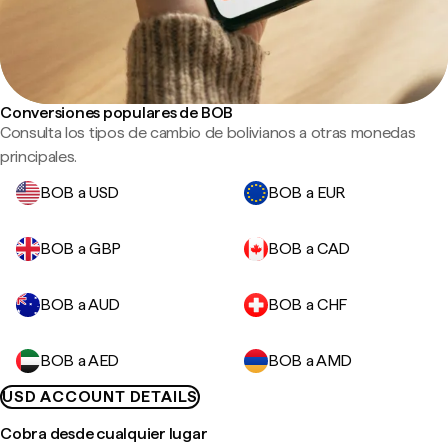
Conversiones populares de BOB
Consulta los tipos de cambio de bolivianos a otras monedas
principales.
BOB a USD
BOB a EUR
BOB a GBP
BOB a CAD
BOB a AUD
BOB a CHF
BOB a AED
BOB a AMD
USD ACCOUNT DETAILS
Cobra desde cualquier lugar