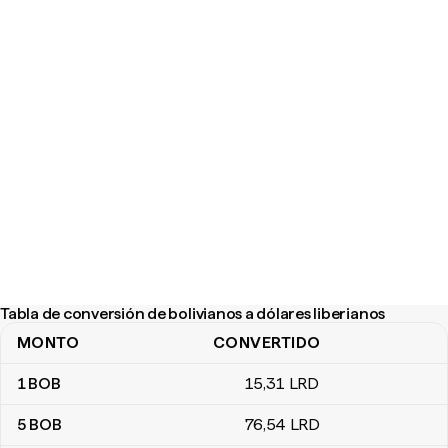
Tabla de conversión de bolivianos a dólares liberianos
MONTO
CONVERTIDO
Tabla de conversión de bolivianos a dólares liberianos
1
BOB
15
,31
LRD
5
BOB
76
,54
LRD