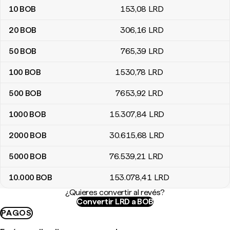
10
BOB
153
,08
LRD
20
BOB
306
,16
LRD
50
BOB
765
,39
LRD
100
BOB
1530
,78
LRD
500
BOB
7653
,92
LRD
1000
BOB
15.307
,84
LRD
2000
BOB
30.615
,68
LRD
5000
BOB
76.539
,21
LRD
10.000
BOB
153.078
,41
LRD
¿Quieres convertir al revés?
Convertir LRD a BOB
PAGOS