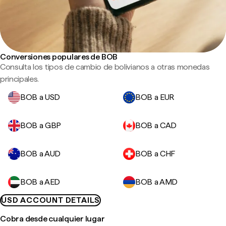
Conversiones populares de BOB
Consulta los tipos de cambio de bolivianos a otras monedas
principales.
BOB a USD
BOB a EUR
BOB a GBP
BOB a CAD
BOB a AUD
BOB a CHF
BOB a AED
BOB a AMD
USD ACCOUNT DETAILS
Cobra desde cualquier lugar