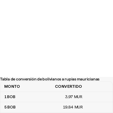
Tabla de conversión de bolivianos a rupias mauricianas
MONTO
CONVERTIDO
Tabla de conversión de bolivianos a rupias mauricianas
1
BOB
3
,97
MUR
5
BOB
19
,84
MUR