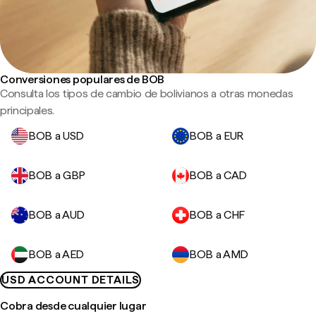
Conversiones populares de BOB
Consulta los tipos de cambio de bolivianos a otras monedas
principales.
BOB a USD
BOB a EUR
BOB a GBP
BOB a CAD
BOB a AUD
BOB a CHF
BOB a AED
BOB a AMD
USD ACCOUNT DETAILS
Cobra desde cualquier lugar