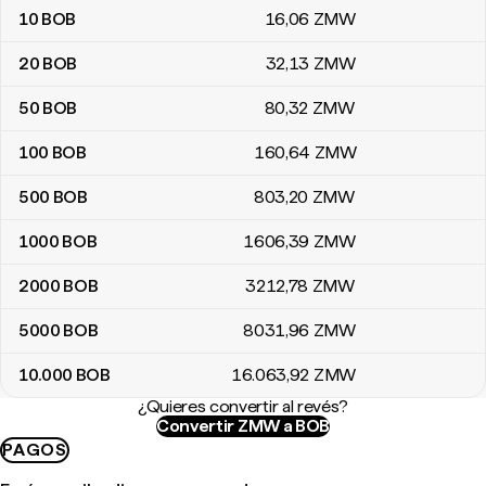
10
BOB
16
,06
ZMW
20
BOB
32
,13
ZMW
50
BOB
80
,32
ZMW
100
BOB
160
,64
ZMW
500
BOB
803
,20
ZMW
1000
BOB
1606
,39
ZMW
2000
BOB
3212
,78
ZMW
5000
BOB
8031
,96
ZMW
10.000
BOB
16.063
,92
ZMW
¿Quieres convertir al revés?
Convertir ZMW a BOB
PAGOS