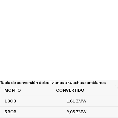
Tabla de conversión de bolivianos a kuachas zambianos
MONTO
CONVERTIDO
Tabla de conversión de bolivianos a kuachas zambianos
1
BOB
1
,61
ZMW
5
BOB
8
,03
ZMW