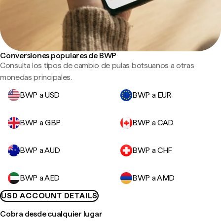
Conversiones populares de BWP
Consulta los tipos de cambio de pulas botsuanos a otras
monedas principales.
BWP a USD
BWP a EUR
BWP a GBP
BWP a CAD
BWP a AUD
BWP a CHF
BWP a AED
BWP a AMD
USD ACCOUNT DETAILS
Cobra desde cualquier lugar