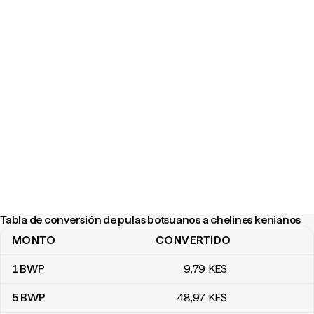
Tabla de conversión de pulas botsuanos a chelines kenianos
MONTO
CONVERTIDO
Tabla de conversión de pulas botsuanos a chelines kenianos
1
BWP
9
,79
KES
5
BWP
48
,97
KES