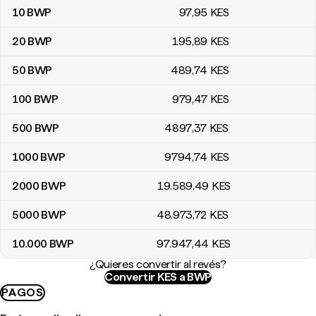
10
BWP
97
,95
KES
20
BWP
195
,89
KES
50
BWP
489
,74
KES
100
BWP
979
,47
KES
500
BWP
4897
,37
KES
1000
BWP
9794
,74
KES
2000
BWP
19.589
,49
KES
5000
BWP
48.973
,72
KES
10.000
BWP
97.947
,44
KES
¿Quieres convertir al revés?
Convertir KES a BWP
PAGOS