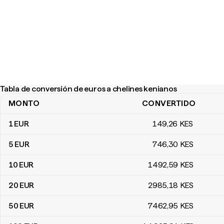
Tabla de conversión de euros a chelines kenianos
MONTO
CONVERTIDO
Tabla de conversión de euros a chelines kenianos
1
EUR
149
,26
KES
5
EUR
746
,30
KES
10
EUR
1492
,59
KES
20
EUR
2985
,18
KES
50
EUR
7462
,95
KES