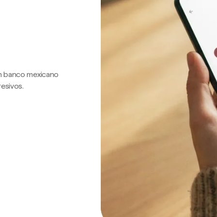
 un banco mexicano
resivos.