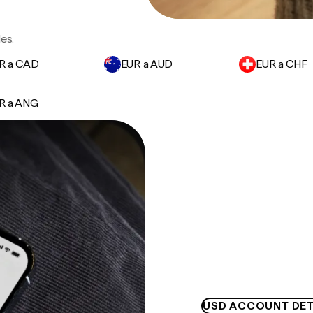
es.
R a CAD
EUR a AUD
EUR a CHF
R a ANG
USD ACCOUNT DET