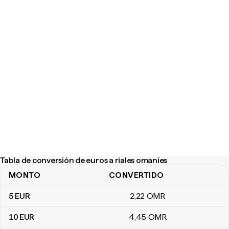
Tabla de conversión de euros a riales omaníes
MONTO
CONVERTIDO
Tabla de conversión de euros a riales omaníes
5
EUR
2
,22
OMR
10
EUR
4
,45
OMR