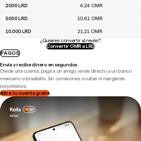
2000
LRD
4
,24
OMR
5000
LRD
10
,61
OMR
10.000
LRD
21
,21
OMR
¿Quieres convertir al revés?
Convertir OMR a LRD
PAGOS
Envía y recibe dinero en segundos
Divide una cuenta, paga a un amigo, envía directo a un banco
mexicano o brasileño. Sin comisiones ocultas ni márgenes
sorpresivos.
Abre tu cuenta gratis