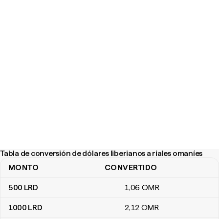
Tabla de conversión de dólares liberianos a riales omaníes
MONTO
CONVERTIDO
Tabla de conversión de dólares liberianos a riales omaníes
500
LRD
1
,06
OMR
1000
LRD
2
,12
OMR