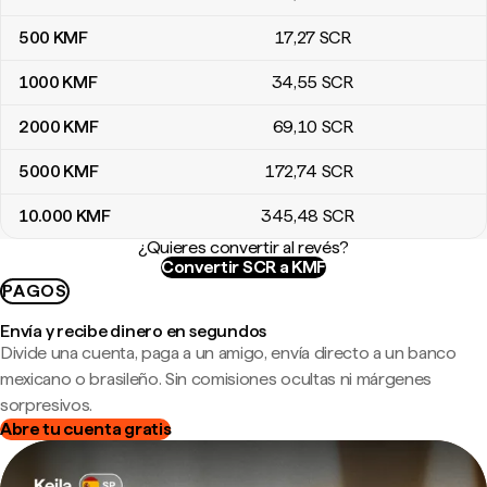
500
KMF
17
,27
SCR
1000
KMF
34
,55
SCR
2000
KMF
69
,10
SCR
5000
KMF
172
,74
SCR
10.000
KMF
345
,48
SCR
¿Quieres convertir al revés?
Convertir SCR a KMF
PAGOS
Envía y recibe dinero en segundos
Divide una cuenta, paga a un amigo, envía directo a un banco
mexicano o brasileño. Sin comisiones ocultas ni márgenes
sorpresivos.
Abre tu cuenta gratis