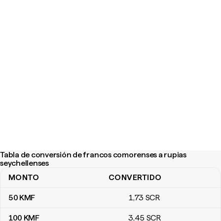
Tabla de conversión de francos comorenses a rupias
seychellenses
MONTO
CONVERTIDO
Tabla de conversión de francos comorenses a rupias seychellen
50
KMF
1
,73
SCR
100
KMF
3
,45
SCR