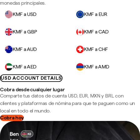
monedas principales.
KMF a USD
KMF a EUR
KMF a GBP
KMF a CAD
KMF a AUD
KMF a CHF
KMF a AED
KMF a AMD
USD ACCOUNT DETAILS
Cobra desde cualquier lugar
Comparte tus datos de cuenta USD, EUR, MXN y BRL con
clientes y plataformas de nómina para que te paguen como un
local en todo el mundo.
Cobra hoy